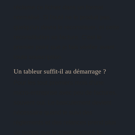
réclame ce fichier dans un format
normalisé. Si l’outil ne le produit pas,
quelqu’un devra le reconstituer, et cette
reconstitution se facture. C’est le
premier point que je fais vérifier avant
toute souscription.
Un tableur suffit-il au démarrage ?
Pour les tout premiers mois d’une
micro-entreprise avec peu de factures,
souvent oui. Le basculement devient
nécessaire quand le suivi des
règlements et des relances prend plus
de temps que le travail facturé lui-