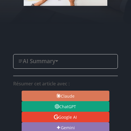
AI Summary
Résumer cet article avec :
Claude
ChatGPT
Google AI
Gemini