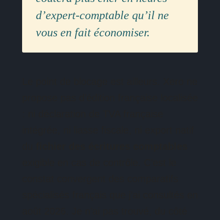
d’expert-comptable qu’il ne
vous en fait économiser.
Le point de blocage est ailleurs. Xero ne
propose pas d’édition française localisée
: ni déclaration de TVA française
intégrée, ni liasse fiscale, ni export natif
du
fichier des écritures comptables
exigible en cas de contrôle. C’est le
constat convergent des comparatifs
spécialisés français que j’ai consultés en
août 2026. Je n’ai pas trouvé, du côté