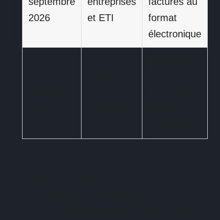
septembre
entreprises
factures au
2026
et ETI
format
électronique
Émettre
1er
TPE, PME
ses
septembre
et micro-
factures au
2027
entreprises
format
électronique
Autrement dit, si vous créez votre PME
aujourd’hui, vous avez un an de sursis
sur l’émission mais aucun sur la
réception. Un outil de facturation qui ne