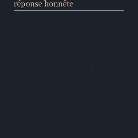
réponse honnête
Si votre activité est facturée en France,
déclarée en France et suivie par un
expert-comptable français, la vraie
réponse est qu’aucun des deux ne
devrait figurer en tête de votre liste. Un
outil qui gère nativement le plan
comptable général, la TVA française et
le raccordement à une plateforme de
facturation électronique agréée vous
évitera des retraitements manuels
chaque trimestre.
FreshBooks et Xero redeviennent