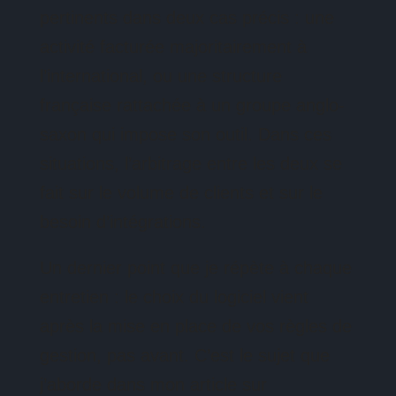
pertinents dans deux cas précis : une
activité facturée majoritairement à
l’international, ou une structure
française rattachée à un groupe anglo-
saxon qui impose son outil. Dans ces
situations, l’arbitrage entre les deux se
fait sur le volume de clients et sur le
besoin d’intégrations.
Un dernier point que je répète à chaque
entretien : le choix du logiciel vient
après la mise en place de vos règles de
gestion, pas avant. C’est le sujet que
j’aborde dans mon article sur