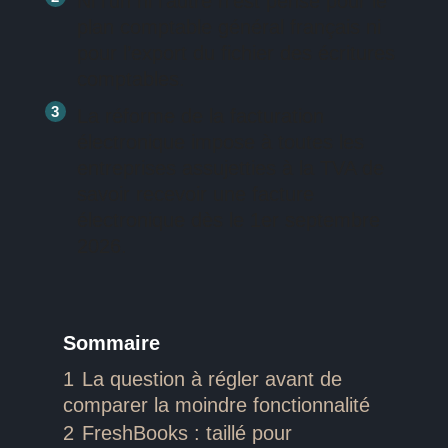
Ni l’un ni l’autre n’est pensé pour le
plan comptable général français ni
pour l’export du fichier des écritures
comptables.
La réforme de la facturation
électronique impose à toutes les
entreprises assujetties à la TVA de
savoir recevoir une facture
électronique dès le 1er septembre
2026.
Sommaire
1
La question à régler avant de
comparer la moindre fonctionnalité
2
FreshBooks : taillé pour