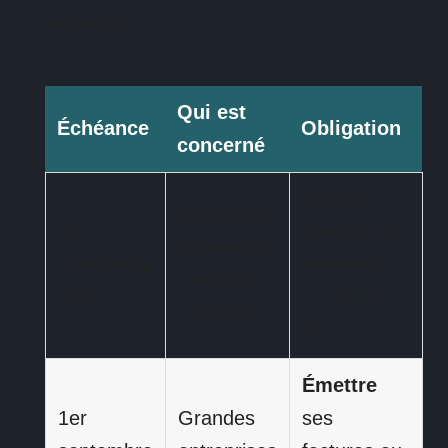
semaines.
Qui est
Échéance
Obligation
concerné
Être en
Toutes les
1er
capacité de
entreprises
septembre
recevoir
assujetties
2026
une facture
à la TVA
électronique
Émettre
1er
Grandes
ses