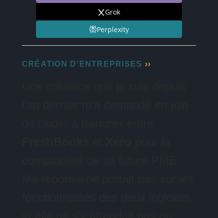
Grok
Perplexity
CRÉATION D’ENTREPRISES
Une créatrice que je suis depuis
l’an dernier m’a demandé en juin
de l’aider à trancher entre
FreshBooks
et
Xero
pour la
comptabilité de sa future PME.
Ma réponse ne portait pas sur les
fonctionnalités des deux logiciels,
et elle ne s’y attendait pas du