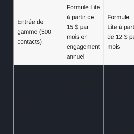
Formule Lite
à partir de
Formule
Entrée de
15 $ par
Lite à part
gamme (500
mois en
de 12 $ p
contacts)
engagement
mois
annuel
Fonctions
Limitées sur
avancées
Lite,
réservées
Listes et
illimitées à
aux
automatisations
partir de la
formules
formule Plus
Standard 
Premium