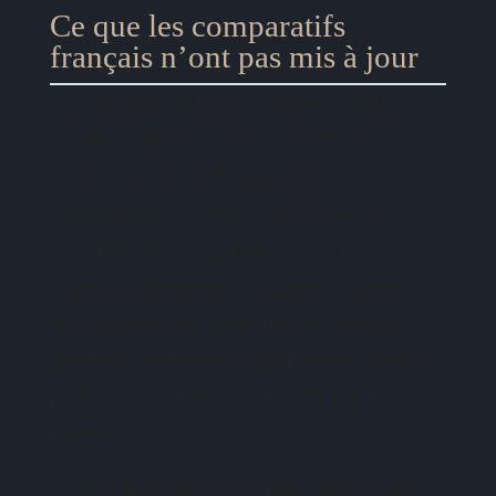
Ce que les comparatifs
français n’ont pas mis à jour
Sur la page tarifaire d’AWeber telle
qu’elle s’affiche en août 2026, je n’ai
trouvé aucune offre gratuite
permanente : l’accès se fait par un
essai de 14 jours, puis par trois
formules payantes. Constant Contact
ne propose pas non plus de version
gratuite, seulement une période d’essai,
plus courte qu’elle ne l’a été par le
passé.
Ce détail change tout pour un créateur