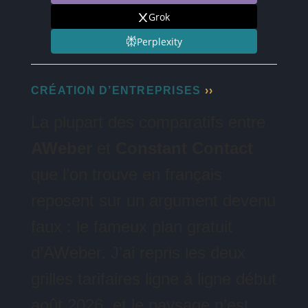
Grok
Perplexity
CRÉATION D’ENTREPRISES
La plupart des comparatifs entre
AWeber
et
Constant Contact
que l’on trouve en français
reposent sur un argument devenu
faux : le fameux plan gratuit
d’AWeber. J’ai repris les deux
grilles tarifaires ligne à ligne début
août 2026, et le paysage n’est