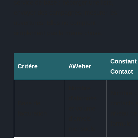
service de base : héberger une liste,
envoyer des campagnes, mesurer les
ouvertures. Elles ne comptent
simplement pas la même chose.
Constant
Critère
AWeber
Contact
Nombre
Nombre d
d’abonnés
Base de
contacts e
et volume
facturation
niveau de
d’envois
formule
mensuels