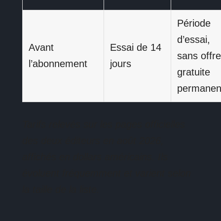
Période
d’essai,
Avant
Essai de 14
sans offre
l’abonnement
jours
gratuite
permanen
Tarifs relevés sur les pages officielles
des deux éditeurs en août 2026,
affichés en dollars américains. Ils
évoluent fréquemment et varient selon
la taille de la liste.