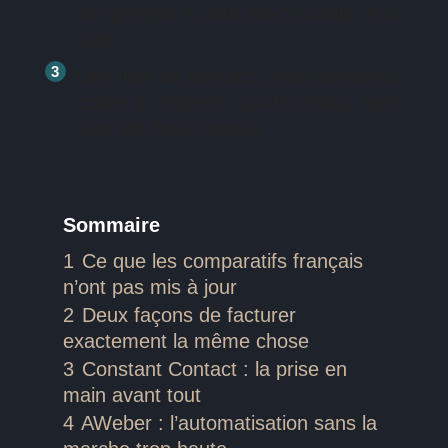
fait grimper le tarif avec la taille de la
liste.
Une liste de contacts mal entretenue
coûte de l’argent tous les mois, quel
que soit l’outil retenu.
Sommaire
1
Ce que les comparatifs français
n’ont pas mis à jour
2
Deux façons de facturer
exactement la même chose
3
Constant Contact : la prise en
main avant tout
4
AWeber : l’automatisation sans la