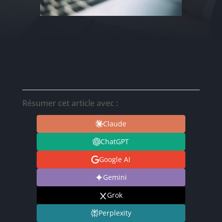
Résumer cet article avec :
Claude
ChatGPT
Google AI
Gemini
Grok
Perplexity