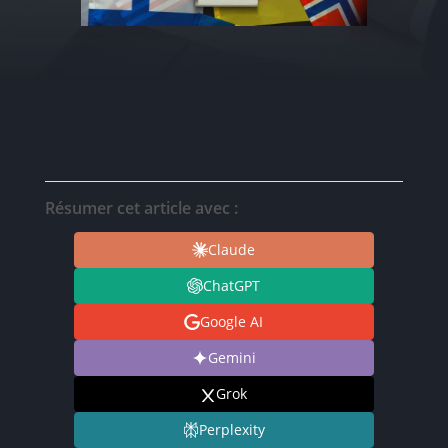
Résumer cet article avec :
Claude
ChatGPT
Google AI
Gemini
Grok
Perplexity