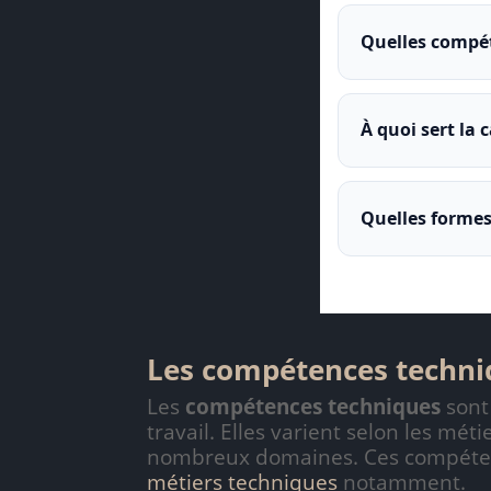
Quelles compét
À quoi sert la
Quelles formes
Les compétences techni
Les
compétences techniques
sont
travail. Elles varient selon les m
nombreux domaines. Ces compétenc
métiers techniques
notamment.