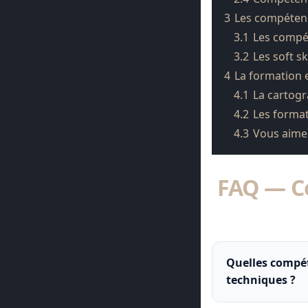
3
Les compétenc
3.1
Les compé
3.2
Les soft ski
4
La formation 
4.1
La cartog
4.2
Les format
4.3
Vous aimer
FAQ — C
Quelles compét
techniques ?