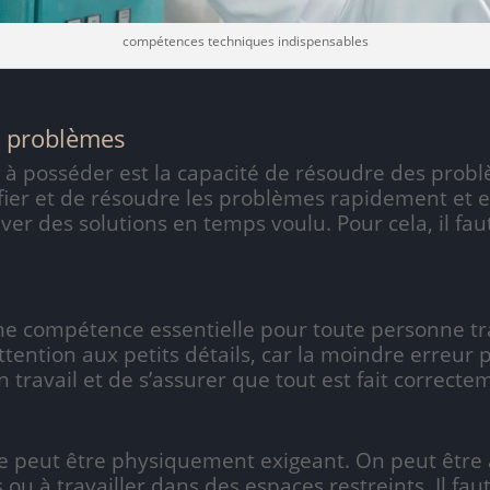
compétences techniques indispensables
e problèmes
 posséder est la capacité de résoudre des probl
fier et de résoudre les problèmes rapidement et ef
r des solutions en temps voulu. Pour cela, il faut 
une compétence essentielle pour toute personne tr
 attention aux petits détails, car la moindre erreu
on travail et de s’assurer que tout est fait correct
ue peut être physiquement exigeant. On peut être
ou à travailler dans des espaces restreints. Il fa