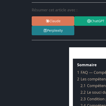
Résumer cet article avec :
Claude
ChatGPT
Perplexity
Sommaire
1
FAQ — Compéte
2
Les compétenc
2.1
Compétenc
2.2
Le souci d
2.3
Condition
2.4
Compéten