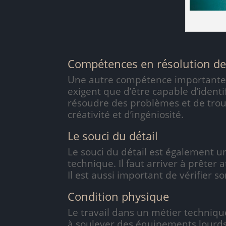
Compétences en résolution d
Une autre compétence importante à
exigent que d’être capable d’identi
résoudre des problèmes et de trouve
créativité et d’ingéniosité.
Le souci du détail
Le souci du détail est également 
technique. Il faut arriver à prêter
Il est aussi important de vérifier s
Condition physique
Le travail dans un métier techniq
à soulever des équipements lourds 