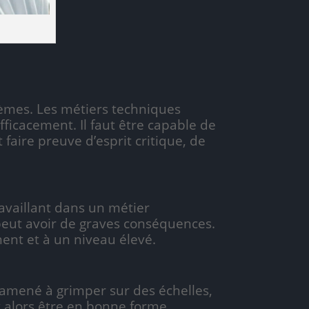
èmes. Les métiers techniques
ficacement. Il faut être capable de
faire preuve d’esprit critique, de
availlant dans un métier
r peut avoir de graves conséquences.
ement et à un niveau élevé.
 amené à grimper sur des échelles,
ut alors être en bonne forme