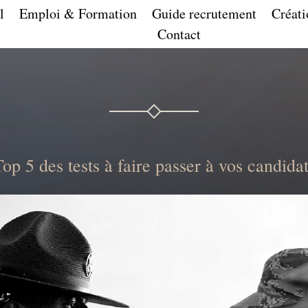
l
Emploi & Formation
Guide recrutement
Créati
Contact
op 5 des tests à faire passer à vos candida