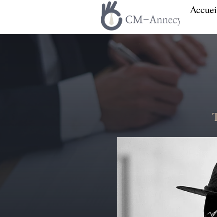
Accuei
T