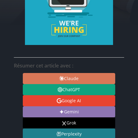
Résumer cet article avec :
Claude
ChatGPT
Google AI
Gemini
Grok
Perplexity