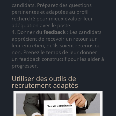
candidats. Préparez des questions
pertinentes et adaptées au profil
recherché pour mieux évaluer leur
adéquation avec le poste.
Donner du
feedback
: Les candidats
apprécient de recevoir un retour sur
leur entretien, qu’ils soient retenus ou
non. Prenez le temps de leur donner
un feedback constructif pour les aider à
progresser.
Utiliser des outils de
recrutement adaptés