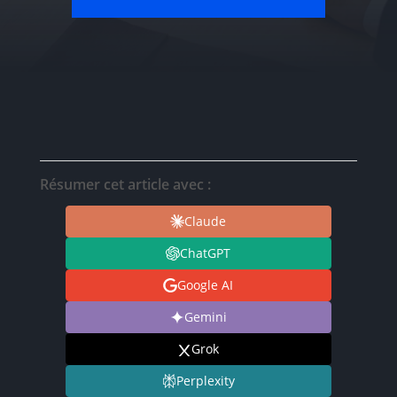
Résumer cet article avec :
Claude
ChatGPT
Google AI
Gemini
Grok
Perplexity