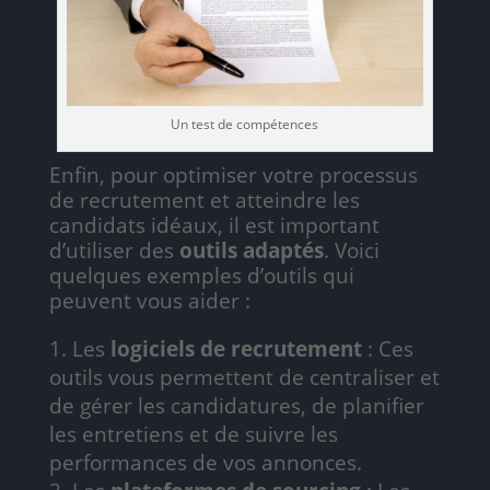
Un test de compétences
Enfin, pour optimiser votre processus
de recrutement et atteindre les
candidats idéaux, il est important
d’utiliser des
outils adaptés
. Voici
quelques exemples d’outils qui
peuvent vous aider :
Les
logiciels de recrutement
: Ces
outils vous permettent de centraliser et
de gérer les candidatures, de planifier
les entretiens et de suivre les
performances de vos annonces.