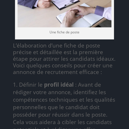
Une fiche de poste
L’élaboration d’une fiche de poste
précise et détaillée est la première
étape pour attirer les candidats idéaux.
Voici quelques conseils pour créer une
annonce de recrutement efficace :
Définir le
profil idéal
: Avant de
rédiger votre annonce, identifiez les
compétences techniques et les qualités
personnelles que le candidat doit
posséder pour réussir dans le poste.
Cela vous aidera à cibler les candidats