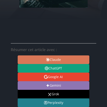
Résumer cet article avec :
Claude
ChatGPT
Google AI
Gemini
Grok
Perplexity