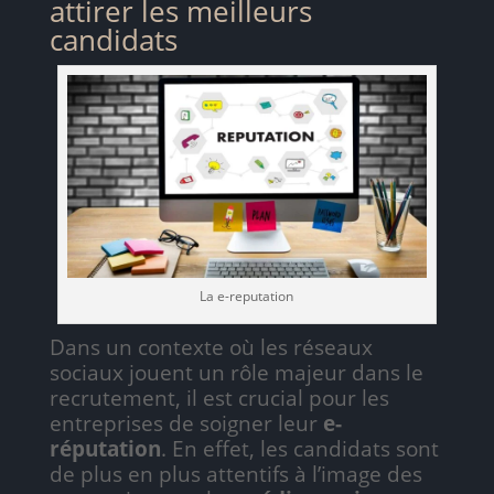
attirer les meilleurs
candidats
La e-reputation
Dans un contexte où les réseaux
sociaux jouent un rôle majeur dans le
recrutement, il est crucial pour les
entreprises de soigner leur
e-
réputation
. En effet, les candidats sont
de plus en plus attentifs à l’image des