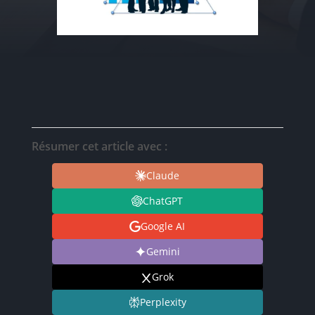
Résumer cet article avec :
Claude
ChatGPT
Google AI
Gemini
Grok
Perplexity