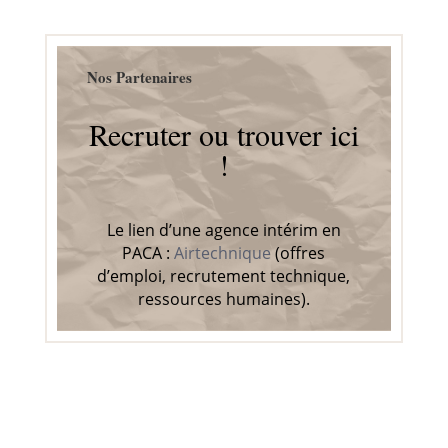
Nos Partenaires
Recruter ou trouver ici
!
Le lien d’une agence intérim en
PACA :
Airtechnique
(offres
d’emploi, recrutement technique,
ressources humaines).