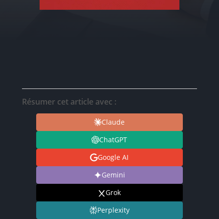
Résumer cet article avec :
Claude
ChatGPT
Google AI
Gemini
Grok
Perplexity