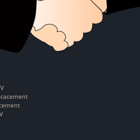
CV
ficacement
acement
CV