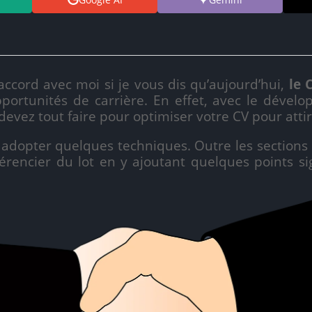
avec moi si je vous dis qu’aujourd’hui,
le 
portunités de carrière. En effet, avec le dével
evez tout faire pour optimiser votre CV pour attir
er quelques techniques. Outre les sections hab
érencier du lot en y ajoutant quelques points sig