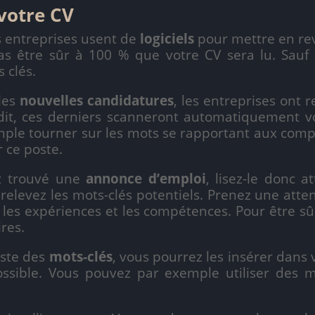
 votre CV
s entreprises usent de
logiciels
pour mettre en re
s être sûr à 100 % que votre CV sera lu. Sauf q
 clés.
les
nouvelles candidatures
, les entreprises ont r
dit, ces derniers scanneront automatiquement vos
mple tourner sur les mots se rapportant aux com
 ce poste.
rouvé une
annonce d’emploi
, lisez-le donc 
 relevez les mots-clés potentiels. Prenez une atten
n, les expériences et les compétences. Pour être sû
ires.
ste des
mots-clés
, vous pourrez les insérer dans v
ossible. Vous pouvez par exemple utiliser des mot