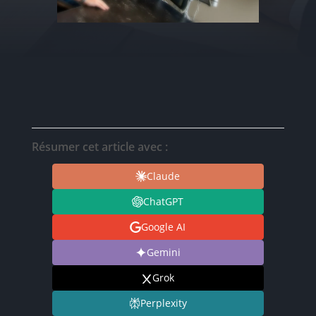
Résumer cet article avec :
Claude
ChatGPT
Google AI
Gemini
Grok
Perplexity