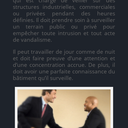
qui est chargé de veiller sur des
structures industrielles, commerciales
ou privées pendant des heures
définies. Il doit prendre soin à surveiller
un terrain public ou privé pour
empêcher toute intrusion et tout acte
de vandalisme.
Il peut travailler de jour comme de nuit
et doit faire preuve d’une attention et
d’une concentration accrue. De plus, il
doit avoir une parfaite connaissance du
bâtiment qu’il surveille.