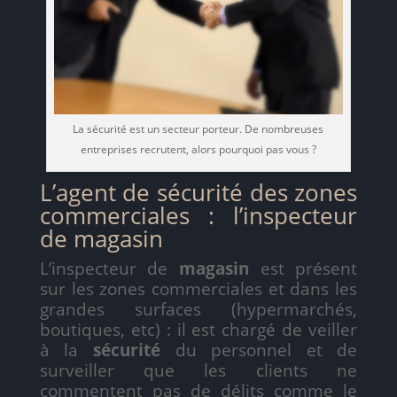
La sécurité est un secteur porteur. De nombreuses
entreprises recrutent, alors pourquoi pas vous ?
L’agent de sécurité des zones
commerciales : l’inspecteur
de magasin
L’inspecteur de
magasin
est présent
sur les zones commerciales et dans les
grandes surfaces (hypermarchés,
boutiques, etc) : il est chargé de veiller
à la
sécurité
du personnel et de
surveiller que les clients ne
commentent pas de délits comme le