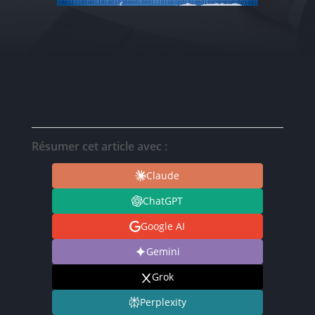
Résumer cet article avec :
Claude
ChatGPT
Google AI
Gemini
Grok
Perplexity