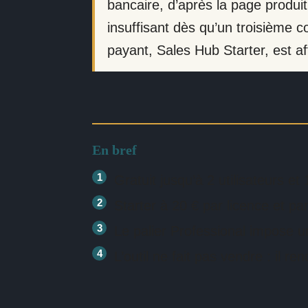
bancaire, d’après la page produit
insuffisant dès qu’un troisième c
payant, Sales Hub Starter, est af
En bref
Gratuit jusqu’à 2 utilisateurs e
Starter à 20 € par licence et pa
Le palier Professional impose 
L’outil ne fait pas vendre : il r