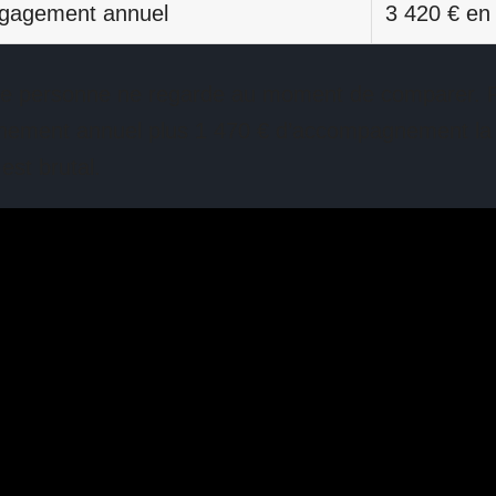
ngagement annuel
3 420 € en 
que personne ne regarde au moment de comparer. P
nnement annuel plus 1 470 € d’accompagnement la 
 est brutal.