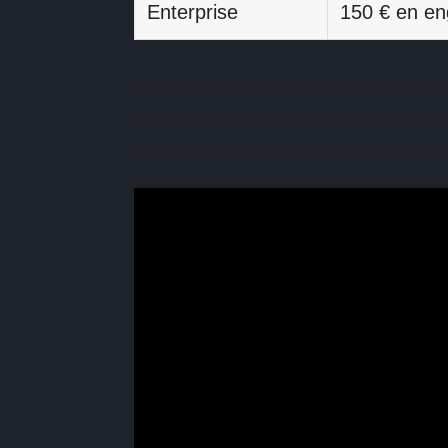
Enterprise
150 € en e
Cette colonne de droite est celle 
commerciaux, c’est 3 600 € d’abo
Starter n’est donc pas progressif, il