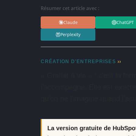
Résumer cet article avec :
Claude
ChatGPT
Perplexity
CRÉATION D’ENTREPRISES
« Gratuit à vie » : c’est la for
j’accompagne. Elle est exacte. 
qu’on ne l’imagine quand l’acti
La version gratuite de HubSpot