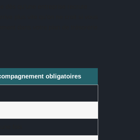
te dès qu’une entreprise recrute
ive plus vite qu’on ne croit si vous
ement dans votre plan de trésorerie
ccompagnement obligatoires
une fois