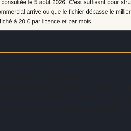
 consultée le 5 août 2026. C’est suffisant pour str
ommercial arrive ou que le fichier dépasse le millie
fiché à 20 € par licence et par mois.
t 1 000 contacts, sans échéance.
r mois, avec une offre à 7 € pour les nouveaux clie
un accompagnement payant de 1 470 €, à intégrer a
end visible ce qui bloque dans le cycle de vente.