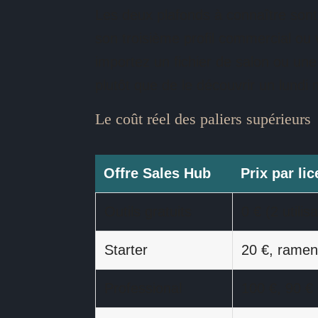
Les deux plafonds à connaître son
son troisième profil commercial ou 
importez un fichier de salon ou un
plutôt que de le découvrir un lundi 
Le coût réel des paliers supérieurs
Offre Sales Hub
Prix par li
Outils gratuits
0 € (2 utili
Starter
20 €, ramen
Professional
100 €, 90 €