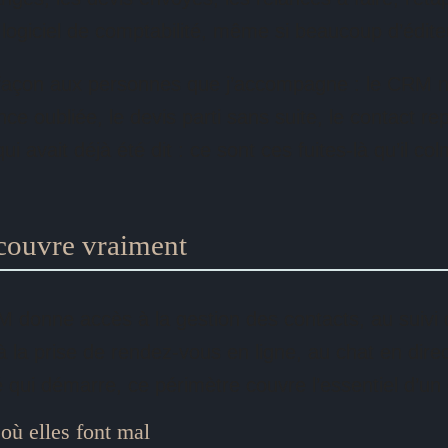
un logiciel de comptabilité, même si beaucoup d’édit
 façon aux personnes que j’accompagne : le CRM ne
ce oubliée, le devis parti sans suite, le contact rep
 avait déjà été dit : ce sont ces fuites-là qu’il co
 couvre vraiment
 donne accès à la gestion des contacts, au suivi 
à la prise de rendez-vous en ligne, au chat en dire
é qui démarre, ce périmètre couvre l’essentiel d’un
 où elles font mal