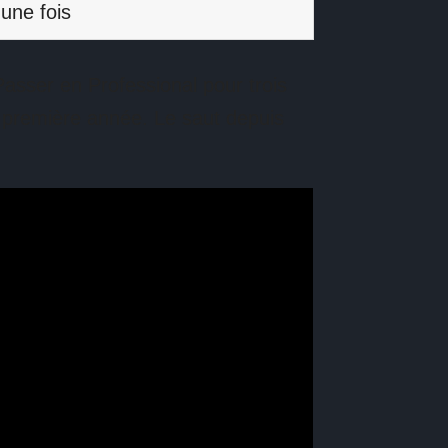
une fois
asser en Professional pour trois
première année. Le saut depuis