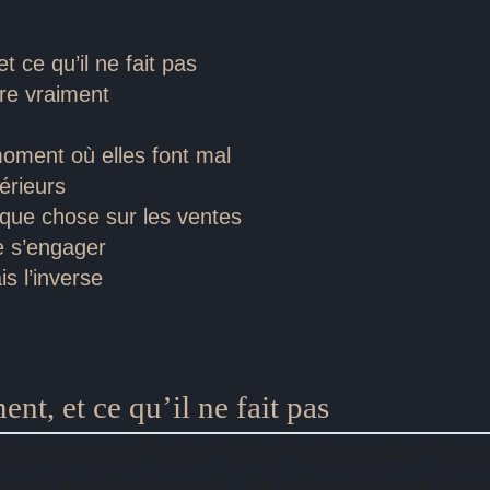
 ce qu’il ne fait pas
vre vraiment
 moment où elles font mal
érieurs
lque chose sur les ventes
de s’engager
is l’inverse
t, et ce qu’il ne fait pas
hip management
, est un logiciel qui centralise l’his
nges, les devis envoyés, les relances à faire, l’ét