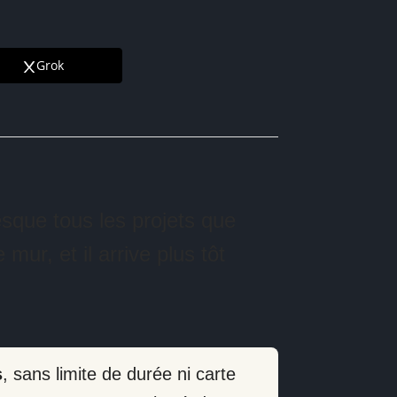
Grok
sque tous les projets que
mur, et il arrive plus tôt
s
, sans limite de durée ni carte