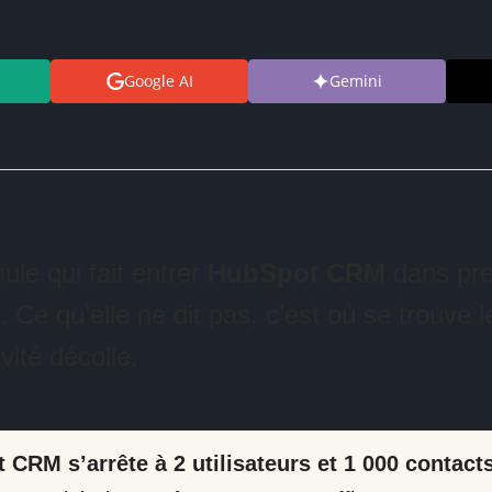
Google AI
Gemini
mule qui fait entrer
HubSpot CRM
dans pre
Ce qu’elle ne dit pas, c’est où se trouve le 
vité décolle.
 CRM s’arrête à 2 utilisateurs et 1 000 contact