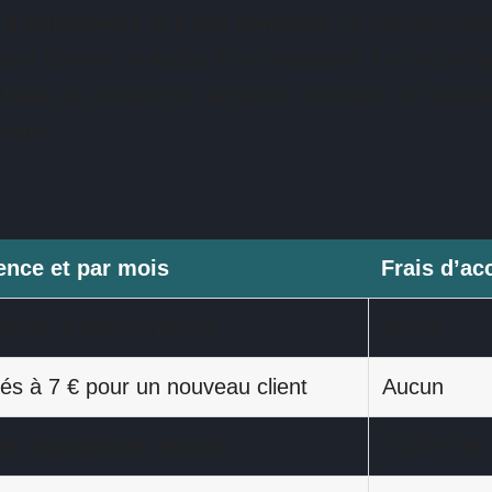
t
2 utilisateurs
et
1 000 contacts
. Le premier sau
veut donner un accès à son assistant. Le second arr
e base de prospection achetée. Anticipez ce bascul
matin.
cence et par mois
Frais d’a
sateurs, 1 000 contacts)
Aucun
és à 7 € pour un nouveau client
Aucun
 en engagement annuel
1 470 € en 