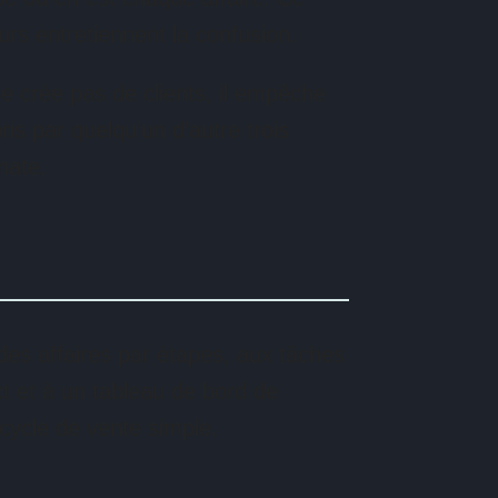
eurs entretiennent la confusion.
 crée pas de clients, il empêche
ris par quelqu’un d’autre trois
lmate.
des affaires par étapes, aux tâches
ct et à un tableau de bord de
 cycle de vente simple.