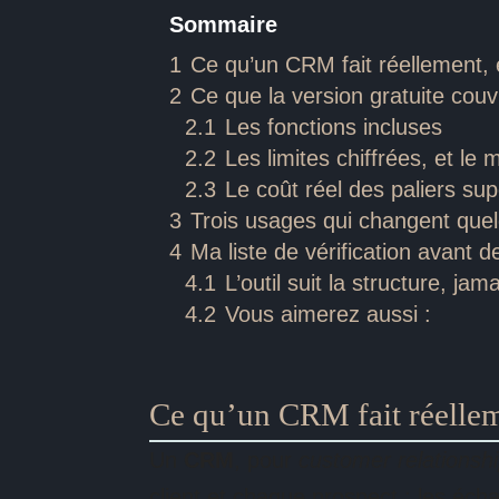
Sommaire
1
Ce qu’un CRM fait réellement, et
2
Ce que la version gratuite cou
2.1
Les fonctions incluses
2.2
Les limites chiffrées, et le
2.3
Le coût réel des paliers sup
3
Trois usages qui changent que
4
Ma liste de vérification avant 
4.1
L’outil suit la structure, jama
4.2
Vous aimerez aussi :
Ce qu’un CRM fait réellemen
Un
CRM
, pour
customer relations
client et chaque prospect : les écha